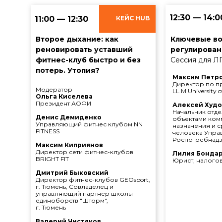
12:30 — 14:0
11:00 — 12:30
КЕЙС HUB
Второе дыхание: как
Ключевые в
реновировать уставший
регулирован
фитнес-клуб быстро и без
Сессия для Л
потерь. Утопия?
Максим Петр
Директор по п
Модератор
LL.M University 
Ольга Киселева
Президент АОФИ
Алексей Худ
Начальник отде
Денис Демиденко
объектами ком
Управляющий фитнес клубом NN
назначения и 
FITNESS
человека Упра
Роспотребнадз
Максим Киприянов
Директор сети фитнес-клубов
Лилия Бонда
BRIGHT FIT
Юрист, налогов
Дмитрий Быковский
Директор фитнес-клубов GEOsport,
г. Тюмень, Совладелец и
управляющий партнер школы
единоборств "Шторм",
г. Тюмень
Валерий Чистяков