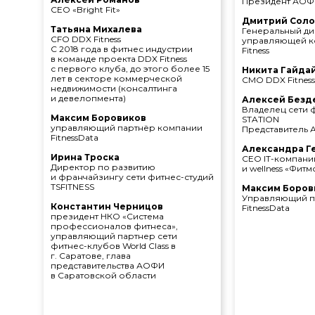
Президент АОФ
CEO «Bright Fit»
Дмитрий Сол
Татьяна Михалева
Генеральный д
CFO DDX Fitness
управляющей к
C 2018 года в фитнес индустрии
Fitness
в команде проекта DDX Fitness
с первого клуба, до этого более 15
Никита Гайда
лет в секторе коммерческой
CMO DDX Fitness
недвижимости (консалтинга
и девелопмента)
Алексей Безд
Владелец сети 
Максим Боровиков
STATION
управляющий партнёр компании
Представитель 
FitnessData
Александра Г
Ирина Троска
CEO IT-компани
Директор по развитию
и wellness «Фитм
и франчайзингу сети фитнес-студий
TSFITNESS
Максим Боров
Управляющий п
Константин Черницов
FitnessData
президент НКО «Система
профессионалов фитнеса»,
управляющий партнер сети
фитнес-клубов World Class в
г. Саратове, глава
представительства АОФИ
в Саратовской области