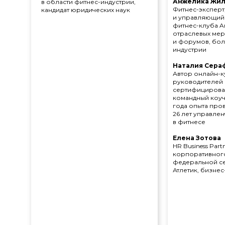
Анжелика Жил
в области фитнес-индустрии,
Фитнес-эксперт
кандидат юридических наук
и управляющий
фитнес-клуба An
отраслевых ме
и форумов, боле
индустрии
Наталия Сера
Автор онлайн-к
руководителей 
сертифицирова
командный коуч
года опыта про
26 лет управле
в фитнесе
Елена Зотова
HR Business Part
корпоративного
федеральной се
Атлетик, бизне