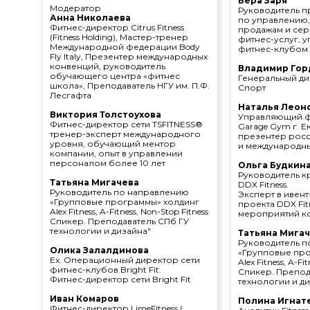
Вера Заря
Модератор
Руководитель п
Анна Николаева
по управлению,
Фитнес-директор Citrus Fitness
продажам и сер
(Fitness Holding), Мастер-тренер
фитнес-услуг, 
Международной федерации Body
фитнес-клубом W
Fly Italy, Презентер международных
конвенций, руководитель
Владимир Гор
обучающего центра «фитнес
Генеральный ди
школа», Преподаватель НГУ им. П.Ф.
Спорт
Лесгафта
Наталья Леон
Виктория Толстоухова
Управляющий ф
Фитнес-директор сети TSFITNESS®
Garage Gym г. Е
тренер-эксперт международного
презентер рос
уровня, обучающий ментор
и международн
компании, опыт в управлении
персоналом более 10 лет
Ольга Будкин
Руководитель к
Татьяна Мигачева
DDX Fitness.
Руководитель по направлению
Эксперт в ивент
«Групповые программы» холдинг
проекта DDX Fit
Alex Fitness, A-Fitness, Non-Stop Fitness
мероприятий к
Спикер. Преподаватель СПб ГУ
технологии и дизайна"
Татьяна Мига
Руководитель 
Олика Залалдинова
«Групповые пр
Ex. Операционный директор сети
Alex Fitness, A-Fi
фитнес-клубов Bright Fit.
Спикер. Препод
Фитнес-директор сети Bright Fit
технологии и д
Иван Комаров
Полина Игнат
Фитнес-директор LimeFitness (