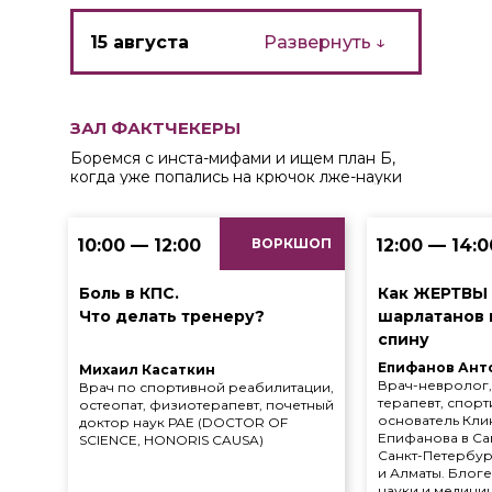
15 августа
Развернуть ↓
ЗАЛ ФАКТЧЕКЕРЫ
Боремся с инста-мифами и ищем план Б,
когда уже попались на крючок лже-науки
10:00 — 12:00
ВОРКШОП
12:00 — 14:0
Боль в КПС.
Как ЖЕРТВЫ 
Что делать тренеру?
шарлатанов 
спину
Епифанов Ант
Михаил Касаткин
Врач-невролог,
Врач по спортивной реабилитации,
терапевт, спорт
остеопат, физиотерапевт, почетный
основатель Кли
доктор наук РАЕ (DOCTOR OF
Епифанова в Са
SCIENCE, HONORIS CAUSA)
Санкт-Петербур
и Алматы. Блог
науки и медици