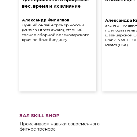
вес, время и их влияние
Александр Филиппов
Александра К
Лучший онлайн-тренер России
эксперт по дви
(Russian Fitness Award), старший
преподаватель 
тренер сборной Краснодарского
швейцарской шко
края по бодибилдингу
Franklin METHOD (
Pilates (USA)
ЗАЛ SKILL SHOP
Прокачиваем навыки современного
фитнес-тренера